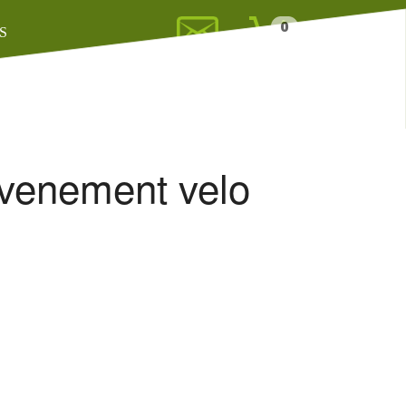
0
S
 evenement velo