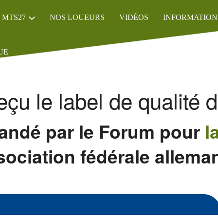
 MTS27
NOS LOUEURS
VIDÉOS
INFORMATION
UE
eçu le label de qualité 
mandé par le
Forum pour
l
ssociation fédérale allem