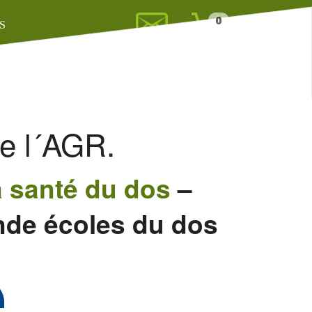
0
S
de l´AGR.
a santé du dos
–
ande écoles du dos