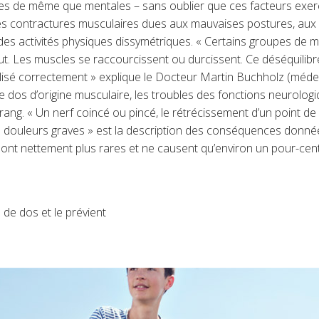
les de même que mentales – sans oublier que ces facteurs exe
s contractures musculaires dues aux mauvaises postures, aux so
s activités physiques dissymétriques. « Certains groupes de mus
tout. Les muscles se raccourcissent ou durcissent. Ce déséquili
ilisé correctement » explique le Docteur Martin Buchholz (méd
de dos d’origine musculaire, les troubles des fonctions neurolo
ng. « Un nerf coincé ou pincé, le rétrécissement d’un point de 
 douleurs graves » est la description des conséquences donnée
sont nettement plus rares et ne causent qu’environ un pour-cent
 de dos et le prévient