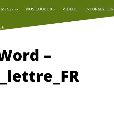
 MTS27
NOS LOUEURS
VIDÉOS
INFORMATION
UE
 Word –
_lettre_FR